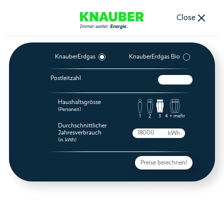
Close
KnauberErdgas
KnauberErdgas Bio
Postleitzahl
Haushaltsgrösse
(Personen)
1
2
3
4 + mehr
Durchschnittlicher
Jahresverbrauch
kWh
(in kWh)
Preise berechnen!